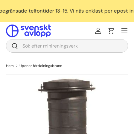
ränsade telfontider 13-15. Vi nås enklast per epost in
Meny
Logga in
Varukorg
Sök
Sök
Hem
Uponor fördelningsbrunn